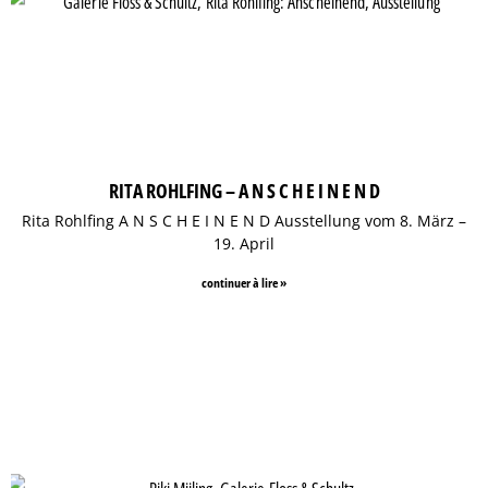
RITA ROHLFING – A N S C H E I N E N D
Rita Rohlfing A N S C H E I N E N D Ausstellung vom 8. März –
19. April
continuer à lire »