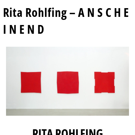
Rita Rohlfing – A N S C H E
I N E N D
RITA ROHLFING