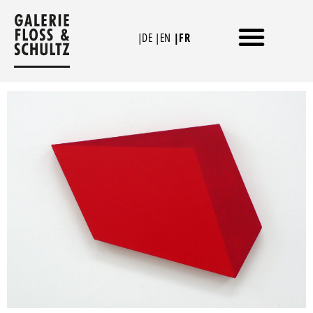
Aller
au
|DE
|EN
|FR
contenu