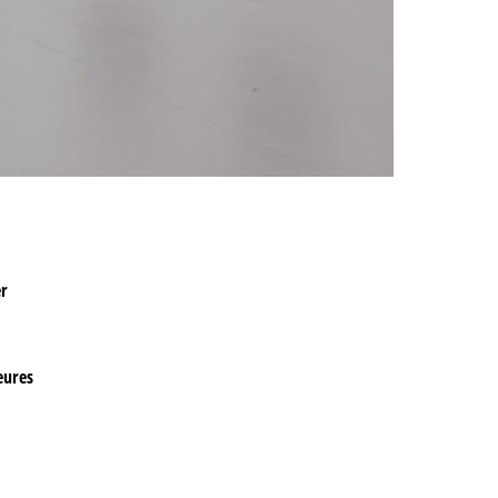
er
eures