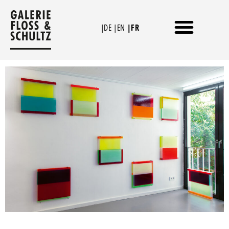
Aller
au
|DE
|EN
|FR
contenu