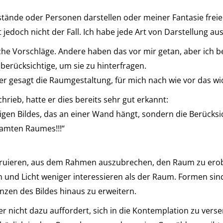
ände oder Personen darstellen oder meiner Fantasie freie
t jedoch nicht der Fall. Ich habe jede Art von Darstellung a
ldliche Vorschläge. Andere haben das vor mir getan, aber ic
erücksichtige, um sie zu hinterfragen.
 gesagt die Raumgestaltung, für mich nach wie vor das wic
hrieb, hatte er dies bereits sehr gut erkannt:
rbigen Bildes, das an einer Wand hängt, sondern die Berück
samten Raumes!!!“
struieren, aus dem Rahmen auszubrechen, den Raum zu ero
und Licht weniger interessieren als der Raum. Formen sin
nzen des Bildes hinaus zu erweitern.
er nicht dazu auffordert, sich in die Kontemplation zu vers