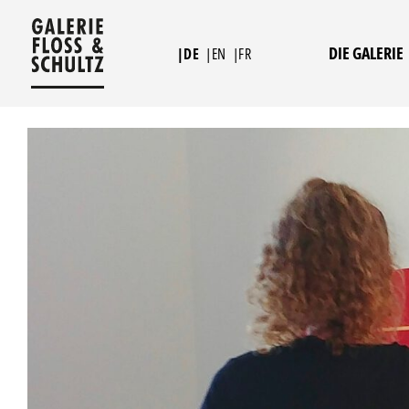
Zum
Inhalt
DIE GALERIE
|DE
|EN
|FR
springen