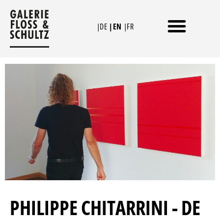
Skip
to
|DE
|EN
|FR
content
PHILIPPE CHITARRINI - DE