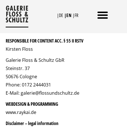
Skip
to
|DE
|EN
|FR
content
RESPONSIBLE FOR CONTENT ACC. § 55 II RSTV
Kirsten Floss
Galerie Floss & Schultz GbR
Steinstr. 37
50676 Cologne
Phone: 0172 2444031
E-Mail: galerie@flossundschultz.de
WEBDESIGN & PROGRAMMING
www.raykai.de
Disclaimer – legal information