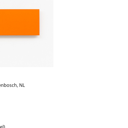
enbosch, NL
el)