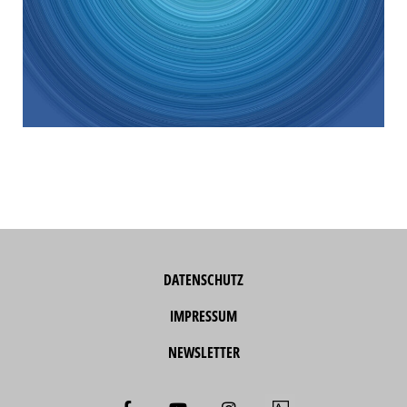
DATENSCHUTZ
IMPRESSUM
NEWSLETTER
F
Y
I