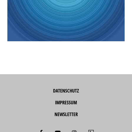
DATENSCHUTZ
IMPRESSUM
NEWSLETTER
F
Y
I