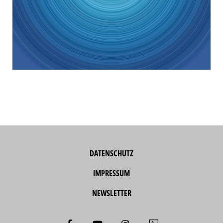
DATENSCHUTZ
IMPRESSUM
NEWSLETTER
F
Y
I