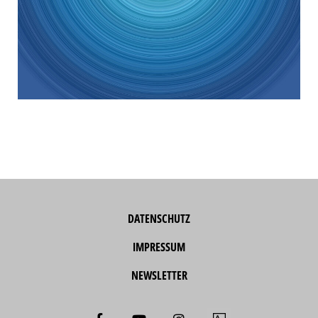
DATENSCHUTZ
IMPRESSUM
NEWSLETTER
F
Y
I