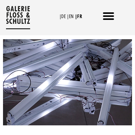
Aller
au
|DE
|EN
|FR
contenu