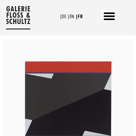
Aller
au
|DE
|EN
|FR
contenu