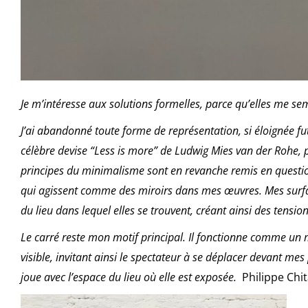
Je m’intéresse aux solutions formelles, parce qu’elles me sembl
J’ai abandonné toute forme de représentation, si éloignée fu
célèbre devise “Less is more” de Ludwig Mies van der Rohe, p
principes du minimalisme sont en revanche remis en question
qui agissent comme des miroirs dans mes œuvres. Mes surfac
du lieu dans lequel elles se trouvent, créant ainsi des tension
Le carré reste mon motif principal. Il fonctionne comme un mo
visible, invitant ainsi le spectateur à se déplacer devant me
joue avec l’espace du lieu où elle est exposée.
Philippe Chit