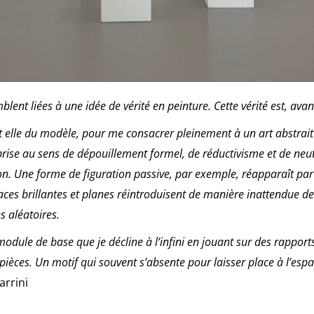
ent liées à une idée de vérité en peinture. Cette vérité est, avant
t elle du modèle, pour me consacrer pleinement à un art abstrait
rise au sens de dépouillement formel, de réductivisme et de neut
. Une forme de figuration passive, par exemple, réapparaît par l
es brillantes et planes réintroduisent de manière inattendue d
s aléatoires.
dule de base que je décline à l’infini en jouant sur des rapports
s pièces. Un motif qui souvent s’absente pour laisser place à l’es
arrini