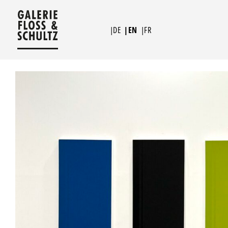
Skip
to
|DE
|EN
|FR
content