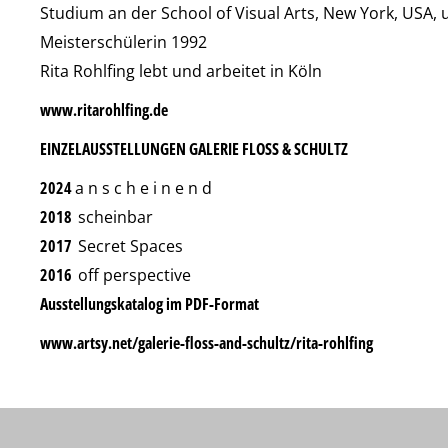
Studium an der School of Visual Arts, New York, USA
Meisterschülerin 1992
Rita Rohlfing lebt und arbeitet in Köln
www.ritarohlfing.de
EINZELAUSSTELLUNGEN GALERIE FLOSS & SCHULTZ
2024
a n s c h e i n e n d
2018
scheinbar
2017
Secret Spaces
2016
off perspective
Ausstellungskatalog im PDF-Format
www.artsy.net/galerie-floss-and-schultz/rita-rohlfing