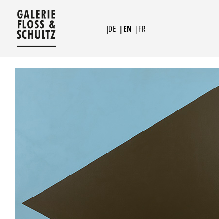
Skip
to
|DE
|EN
|FR
content