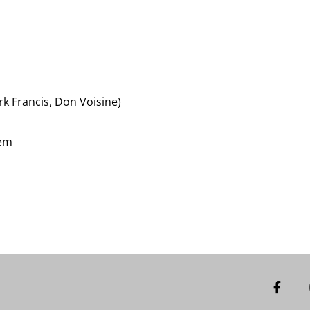
k Francis, Don Voisine)
dem
F
a
c