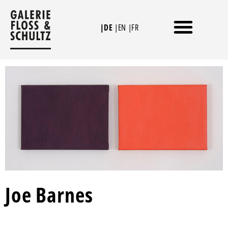
Zum
Inhalt
|DE
|EN
|FR
springen
Joe Barnes