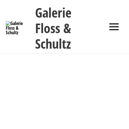
Aller
Galerie
au
contenu
Floss &
Schultz