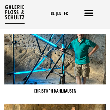
Aller
au
|DE
|EN
|FR
contenu
CHRISTOPH DAHLHAUSEN