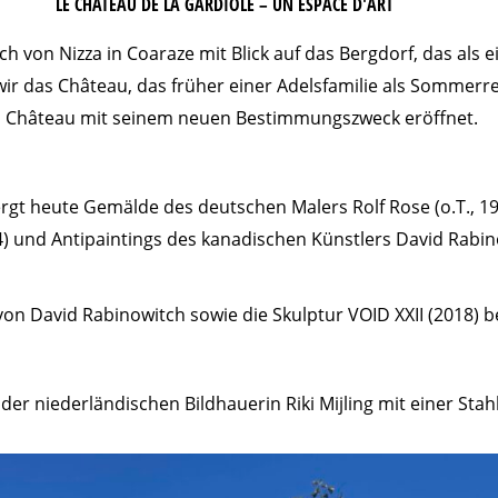
LE CHÂTEAU DE LA GARDIOLE – UN ESPACE D'ART
ich von Nizza in Coaraze mit Blick auf das Bergdorf, das al
n wir das Château, das früher einer Adelsfamilie als Sommer
s Château mit seinem neuen Bestimmungszweck eröffnet.
rgt heute Gemälde des deutschen Malers Rolf Rose (o.T., 19
4) und Antipaintings des kanadischen Künstlers David Rabino
on David Rabinowitch sowie die Skulptur VOID XXII (2018) b
 niederländischen Bildhauerin Riki Mijling mit einer Stahl