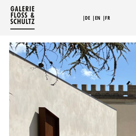
Zum
Inhalt
|DE
|EN
|FR
springen